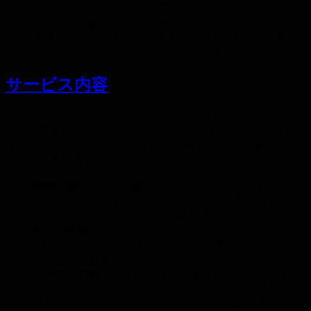
アカウント認証情報を保護し、アカウントで発生する
すべての活動について全責任を負うこと
不正なアカウントアクセスまたはセキュリティ侵害が
あった場合は、速やかに当社に通知すること
サービス内容
Nano Banana Pro Flashは、お客様が提供するテキストプロン
プトと視覚的参照に基づいて画像を生成するために、高度な
生成AI技術を活用しています。本サービスの主な側面には
以下が含まれます：
機能の進化
：当社は継続的にモデルを改善・更新して
おり、機能が変更、拡張、一時的に利用不可、または
無期限に中止される可能性があります
出力の変動性
：生成された画像は、入力パラメータと
AIシステムの状態によって、品質、構成、詳細が異な
る場合があります
ユーザーの責任
：生成された画像のあらゆる後続使用
（商用製品、出版物、派生作品、その他の目的を問わ
ず）が、適用法、ライセンス要件、知的財産権、契約