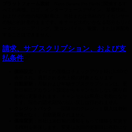
プラットフォーム素材
：Nano Banana Pro Flashに関連するす
べての商標、ロゴ、インターフェースデザイン、基盤技術、
およびその他の知的財産は、当社または当社のライセンサー
の独占的財産のままです。本サービスのいかなる部分もリバ
ースエンジニアリング、逆コンパイル、複製、または再配布
することはできません。
請求、サブスクリプション、および支
払条件
価格設定
：すべての価格はチェックアウト時にUSDで
表示され、適用される売上税の対象となります
自動更新
：月額および年額サブスクリプションは、更
新日前にアカウント設定からキャンセルしない限り自
動的に更新されます。キャンセルは即座に有効になり
ます。現在の請求期間の払い戻しは行われません
クレジットパック
：一回限りのクレジット購入は有効
期限がなく、自動更新されません
価格変更
：当社は30日前の通知をもって価格を変更す
る権利を留保します。変更は次回の更新日に有効にな