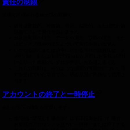
責任の制限
法律で許可される最大限の範囲で：
当社は間接的、付随的、特別、結果的、または懲罰的
損害について責任を負いません
当社は利益の損失、データの損失、収益の損失、また
はビジネス機会の損失について責任を負いません
いかなる請求または紛争に対する当社の総責任は、(a)
100 USD、または(b) 請求前の12か月間にお客様が当社
に支払った総額のいずれか大きい方を超えません
これらの制限は、そのような損害の可能性について通
知を受けていた場合でも、訴訟原因に関係なく適用さ
れます
アカウントの終了と一時停止
当社は以下の権利を留保します：
本契約に違反した場合または不正行為を行った場合、
お客様のアカウントを直ちに一時停止または終了する