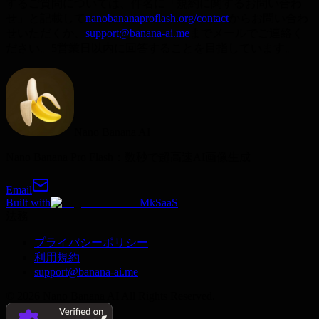
するご質問については、件名に「規約に関するお問い合わ
せ」と記載して
nanobananaproflash.org/contact
からお問い合わ
せいただくか、
support@banana-ai.me
までメールでご連絡く
ださい。5営業日以内に回答することを目指しています。
Nano Banana AI
Nano Banana Pro Flash：数秒で超高速AI画像生成
Email
Built with
MkSaaS
法務
プライバシーポリシー
利用規約
support@banana-ai.me
©
2026
Nano Banana AI
All Rights Reserved.