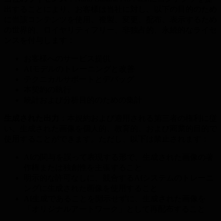
出することにより、お客様は当社に対し、以下の目的のため
に当該コンテンツを使用、複製、変更、配布、表示するため
の世界的、ロイヤリティフリー、非独占的、永続的なライセ
ンスを付与します：
お客様へのサービス提供
AIモデルのトレーニングと改善
テクニカルサポートとデバッグ
本契約の執行
統計および分析目的のための集計
生成された出力
：本規約および適用される第三者の権利に従
い、生成された画像を個人的、教育的、および商業的目的で
使用することができます。ただし、以下は禁止されます：
AIの関与を誤って表現する形で、生成された画像の著
作権または独創性を主張すること
明示的な許可なしに、競合するAIシステムのトレーニ
ングに生成された画像を使用すること
AI生成であることを開示せずに、生成された画像を
「オリジナルアートワーク」として再配布すること