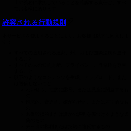
上の義務に準拠していることを確認する責任は、すべ
てお客様にあります
許容される行動規則
本サービスを使用することにより、お客様は以下に同意しま
す：
すべての適用される連邦、州、および国際法規を遵守
すること
すべての人の知的財産、プライバシー、肖像権を尊重
すること
以下のようなコンテンツを生成、アップロード、また
は送信しないこと：
わいせつ、性的に露骨、または児童に関連するも
の
憎悪的、脅迫的、嫌がらせ的、または差別的なも
の
名誉毀損的または誰かの評判を傷つけるような虚
偽のもの
第三者の権利または契約に違反するもの