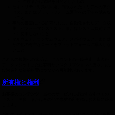
詐欺または欺瞞を目的としたもの
セキュリティ対策の回避、制限されたエリアへのアク
セス、またはプラットフォーム運営への干渉を試みな
いこと
事前の書面による許可なしに、自動化されたデータ収
集、パフォーマンステスト、またはシステム負荷テス
トに従事しないこと
マルウェア、ランサムウェア、スパイウェア、または
その他の有害なコードをプラットフォームに導入しな
いこと
これらの規則への違反は、アカウントの一時停止、永久終
了、クレジットまたは有料サブスクリプションの没収、およ
び潜在的な法的措置につながる可能性があります。
所有権と権利
お客様のコンテンツ
：当社のサービスに提出するすべてのテ
キスト、画像、またはその他の素材の所有権はお客様に帰属
します。
当社のライセンス
：Nano Banana Pro Flashにコンテンツを提