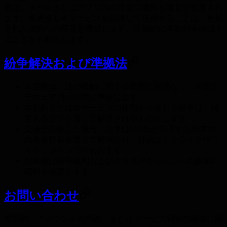
更は、メールまたはアプリ内の目立つ通知を通じて伝達され
ます。変更後も本サービスを継続して使用することは、更新
された規約への同意を構成します。定期的に本契約を確認す
ることをお勧めします。
紛争解決および準拠法
本規約は、法の抵触に関する原則に関係なく、米国デ
ラウェア州の法律に準拠します
本契約または本サービスの使用から生じる紛争は、誠
意ある交渉を通じて解決されるものとします
交渉が失敗した場合、紛争はJAMSが管理する拘束力
のある仲裁を通じて解決され、仲裁はデラウェア州ウ
ィルミントンで行われます
お客様は陪審裁判およびクラスアクションへの参加の
権利を放棄します
お問い合わせ
本契約、アカウントの問題、またはサービス関連の懸念に関