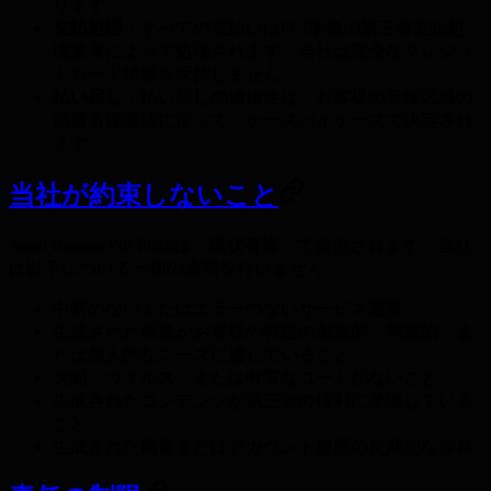
ります
支払処理
：すべての支払いはPCI準拠の第三者支払処
理業者によって処理されます。当社は完全なクレジッ
トカード情報を保持しません
払い戻し
：払い戻しの適格性は、お客様の管轄区域の
消費者保護法に従って、ケースバイケースで決定され
ます
当社が約束しないこと
Nano Banana Pro Flashは「現状有姿」で提供されます。当社
は以下について一切の表明を行いません：
中断のないまたはエラーのないサービス運営
生成された画像がお客様の特定の創造的、商業的、ま
たは個人的なニーズに適していること
欠陥、ウイルス、または有害なコードがないこと
生成されたコンテンツが第三者の権利に準拠している
こと
生成された画像またはアカウント履歴の長期的な保存