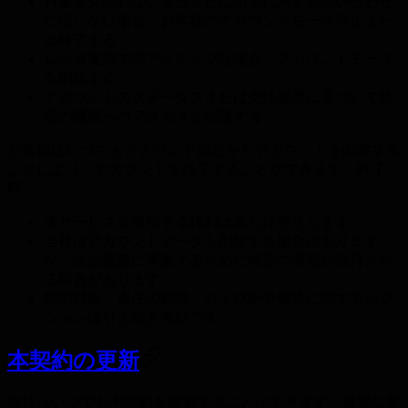
料金を支払わない場合または請求に関する問い合わせ
に応じない場合、お客様のアカウントを一時停止また
は終了する
12か月連続で非アクティブな場合、アカウントデータ
を削除する
アカウントのステータスまたは支払履歴に基づいて特
定の機能へのアクセスを制限する
お客様はいつでもアカウント設定からアカウントを削除する
ことにより、アカウントを終了することができます。終了
時：
本サービスを使用する権利は直ちに停止します
当社はアカウントデータを削除する場合があります
が、法的義務に準拠するために特定の情報が保持され
る場合があります
知的財産、責任の制限、および紛争解決に関するセク
ションは引き続き有効です
本契約の更新
当社はいつでも本契約を変更することができます。重要な変