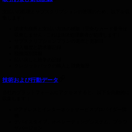
支払いの処理とサブスクリプションの管理のため、以下を収
集します：
請求先住所と支払い方法の種類（完全なカード番号は
収集しません - これは決済処理業者が処理します）
サブスクリプションプランの選択と更新日
購入履歴と請求書記録
税務識別情報
払い戻しと紛争の記録
クレジットパックの購入と消費履歴
技術および行動データ
当社のプラットフォームにアクセスすると、以下を自動的に
収集します：
IPアドレスとインターネットサービスプロバイダー情
報
デバイスタイプ、オペレーティングシステム、ブラウ
ザバージョン