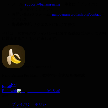
メール
:
support@banana-ai.me
（件名に「プライバシ
ー」を含めてください）
お問い合わせフォーム
:
nanobananaproflash.org/contact
に
アクセス
郵送先住所
: リクエストに応じて提供
当社は、お客様のプライバシーに関する懸念に迅速かつ透明
に対応することをお約束します。
Nano Banana AI
Nano Banana Pro Flash：数秒で超高速AI画像生成
Email
Built with
MkSaaS
法務
プライバシーポリシー