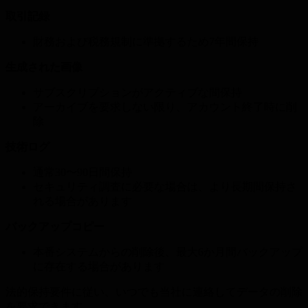
取引記録
財務および税務規制に準拠するため7年間保持
生成された画像
サブスクリプションがアクティブな間保持
アーカイブを要求しない限り、アカウント終了時に削
除
技術ログ
通常30〜90日間保持
セキュリティ調査に必要な場合は、より長期間保持さ
れる場合があります
バックアップコピー
本番システムからの削除後、最大6か月間バックアップ
に存在する場合があります
法的保持要件に従い、いつでも当社に連絡してデータの削除
を要求できます。