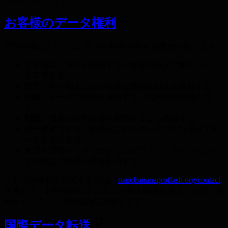
お客様のデータ権利
管轄区域によっては、以下の権利を有する場合があります：
アクセス
：当社が保持するお客様の個人情報のコピー
を要求する
訂正
：不正確または不完全な情報の訂正を依頼する
削除
：データの削除を要求する（法的保持義務に従
う）
制限
：情報の使用方法を制限するよう依頼する
ポータビリティ
：構造化されたポータブルな形式でデ
ータを受け取る
オプトアウト
：マーケティングコミュニケーションな
どの特定の処理活動を拒否する
これらの権利を行使するには、
nanobananaproflash.org/contact
を通じて、お客様のリクエストと本人確認を添えてお問い合
わせください。30日以内に回答します。
国際データ転送