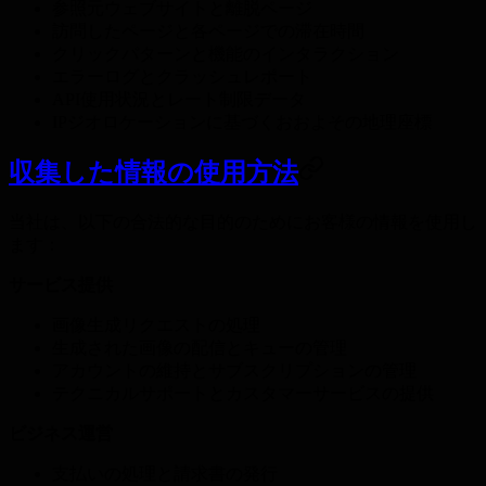
参照元ウェブサイトと離脱ページ
訪問したページと各ページでの滞在時間
クリックパターンと機能のインタラクション
エラーログとクラッシュレポート
API使用状況とレート制限データ
IPジオロケーションに基づくおおよその地理座標
収集した情報の使用方法
当社は、以下の合法的な目的のためにお客様の情報を使用し
ます：
サービス提供
画像生成リクエストの処理
生成された画像の配信とキューの管理
アカウントの維持とサブスクリプションの管理
テクニカルサポートとカスタマーサービスの提供
ビジネス運営
支払いの処理と請求書の発行