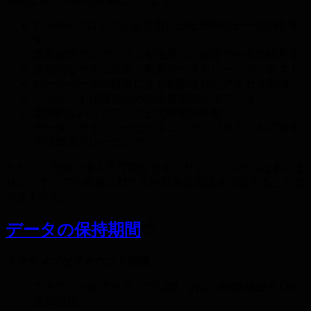
TLS/SSLプロトコルを使用した転送中のデータの暗号
化
業界標準アルゴリズムを使用した保存データの暗号化
定期的なセキュリティ監査とペネトレーションテスト
ロールベースの権限による制限されたアクセス制御
アカウント保護のための多要素認証オプション
定期的なバックアップと災害復旧手順
データプライバシーとセキュリティプロトコルに関す
る従業員トレーニング
ただし、完全に侵入不可能なセキュリティシステムはありま
せん。すべての脅威に対する絶対的な保護を保証することは
できません。
データの保持期間
アクティブなアカウント情報
アカウントがアクティブな間、および削除後最大12か
月間保持