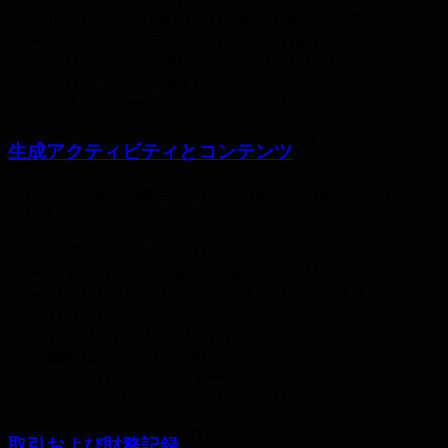
IPアドレスと任意の入力に基づく地理的位置
ソーシャルメディアアカウント情報（サードパーティ
プロバイダーを通じて認証を選択した場合）
プロフィール画像またはアバター
コミュニケーション設定と言語選択
生成アクティビティとコンテンツ
当社は、画像生成機能の使用に関連する情報を収集および保
存します：
送信するテキストプロンプト
アップロードする参照画像と視覚素材
選択したAIモデルパラメータ（サイズ、スタイル、品
質設定）
お客様のために生成された画像
編集履歴と改良の反復
生成品質に関するフィードバック
プラットフォーム内の検索クエリと閲覧パターン
取引および財務記録