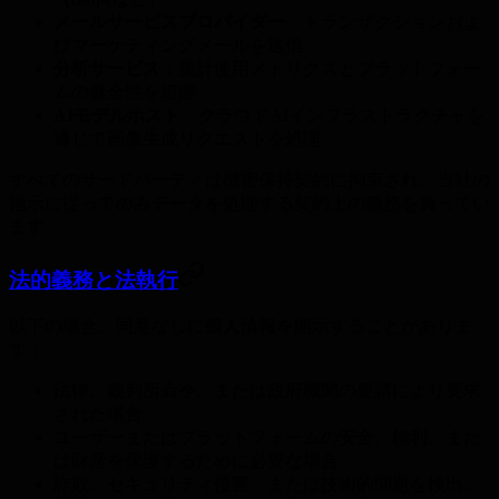
メールサービスプロバイダー
：トランザクションおよ
びマーケティングメールを送信
分析サービス
：集計使用メトリクスとプラットフォー
ムの健全性を追跡
AIモデルホスト
：クラウドAIインフラストラクチャを
通じて画像生成リクエストを処理
すべてのサードパーティは機密保持契約に拘束され、当社の
指示に従ってのみデータを処理する契約上の義務を負ってい
ます。
法的義務と法執行
以下の場合、同意なしに個人情報を開示することがありま
す：
法律、裁判所命令、または政府機関の要請により要求
された場合
ユーザーまたはプラットフォームの安全、権利、また
は財産を保護するために必要な場合
詐欺、セキュリティ侵害、または技術的問題を検出、