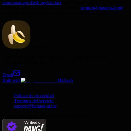
nanobananaproflash.org/contact
con "Consulta de Términos" en la
línea de asunto, o por correo electrónico a
support@banana-ai.me
.
Nuestro objetivo es responder dentro de cinco días hábiles.
Nano Banana AI
Nano Banana Pro Flash: generacion de imagenes con IA
ultrarrapida en segundos
Email
Built with
MkSaaS
Legal
Politica de privacidad
Terminos del servicio
support@banana-ai.me
©
2026
Nano Banana AI
All Rights Reserved.