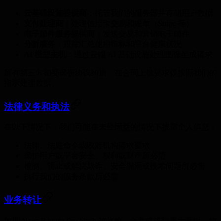
云基础设施提供商
：托管我们的服务器并存储用户数据
支付处理商
：处理信用卡交易和账单（Stripe 等）
电子邮件服务提供商
：发送交易和营销电子邮件
分析服务
：跟踪汇总使用指标和平台健康状况
AI 模型主机
：通过云端 AI 基础设施处理图像生成请求
所有第三方都受保密协议约束，在合同上被要求仅按照我们的
指示处理数据。
法律义务和执法
在以下情况下，我们可能在未经同意的情况下披露个人信息：
法律、法庭命令或政府机构请求要求
保护用户或平台安全、权利或财产所必需
检测、防止或解决欺诈、安全漏洞或技术问题所必需
执行我们的服务条款所必需
业务转让
如果 Nano Banana Pro Flash 被收购、合并或进行重大重组，您