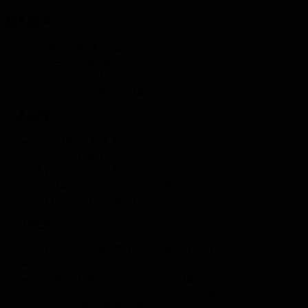
服务提供
处理您的图像生成请求
传递生成的图像和管理您的队列
维护您的账户和管理订阅
提供技术支持和客户服务
业务运营
处理付款和发送发票
检测和防止欺诈或滥用
执行我们的服务条款
改进服务器可靠性和平台性能
进行安全审计和漏洞评估
产品改进
分析汇总使用模式以识别功能受欢迎程度
测试新功能和算法
使用匿名化数据训练和改进 AI 模型
根据推荐的设置或功能个性化您的体验
进行 A/B 测试界面变更