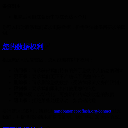
备份副本
删除后可能在备份中存在长达 6 个月
您可以随时联系我们请求删除数据，但需受法律保留要求的限
制。
您的数据权利
根据您的司法管辖区，您可能拥有以下权利：
访问权
：请求获得我们持有的关于您的个人信息的副本
更正权
：要求我们更正不准确或不完整的信息
删除权
：请求删除您的数据（受法律保留义务的限制）
限制权
：要求我们限制如何使用您的信息
可携带权
：以结构化、可携带的格式接收您的数据
退出权
：拒绝某些处理活动，如营销沟通
要行使这些权利，请通过
nanobananaproflash.org/contact
联系
我们，并提供您的请求和身份证明。我们将在 30 天内响应。