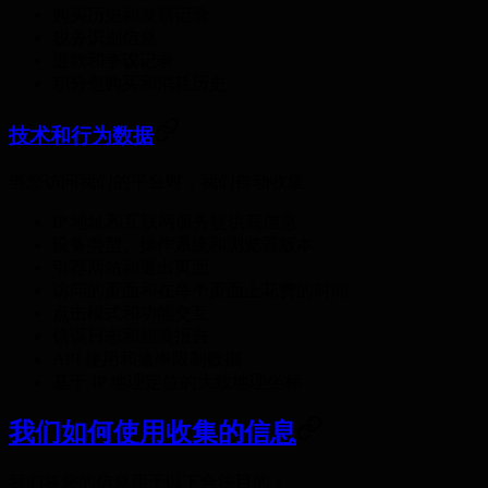
购买历史和发票记录
税务识别信息
退款和争议记录
积分包购买和消耗历史
技术和行为数据
当您访问我们的平台时，我们自动收集：
IP 地址和互联网服务提供商信息
设备类型、操作系统和浏览器版本
引荐网站和退出页面
访问的页面和在每个页面上花费的时间
点击模式和功能交互
错误日志和崩溃报告
API 使用和速率限制数据
基于 IP 地理定位的大致地理坐标
我们如何使用收集的信息
我们将您的信息用于以下合法目的：