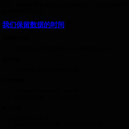
但是，没有任何安全系统是完全无懈可击的。我们不能保证对
所有威胁的绝对保护。
我们保留数据的时间
活跃账户信息
只要您的账户处于活跃状态，以及删除后长达 12 个月
交易记录
保留 7 年以遵守财务和税务法规
生成的图像
只要您的订阅保持活跃，就保留
账户终止时删除，除非您要求存档
技术日志
通常保留 30-90 天
如果需要进行安全调查，可能保留更长时间