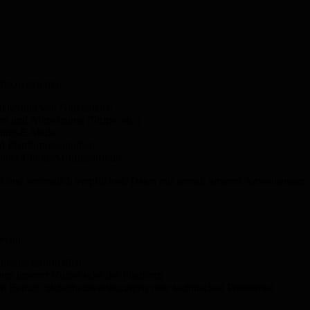
. Dazu gehören:
eicherung von Nutzerdaten
n und Abrechnung (Stripe, etc.)
ting-E-Mails
d Plattformgesundheit
über Cloud-AI-Infrastruktur
en und vertraglich verpflichtet, Daten nur gemäß unseren Anweisungen z
wenn:
frage erforderlich
ms unserer Nutzer oder der Plattform
n Betrug, Sicherheitsverletzungen oder technischen Problemen