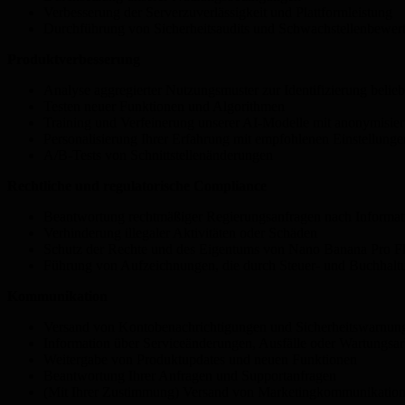
Verbesserung der Serverzuverlässigkeit und Plattformleistung
Durchführung von Sicherheitsaudits und Schwachstellenbewer
Produktverbesserung
Analyse aggregierter Nutzungsmuster zur Identifizierung belie
Testen neuer Funktionen und Algorithmen
Training und Verfeinerung unserer AI-Modelle mit anonymisier
Personalisierung Ihrer Erfahrung mit empfohlenen Einstellung
A/B-Tests von Schnittstellenänderungen
Rechtliche und regulatorische Compliance
Beantwortung rechtmäßiger Regierungsanfragen nach Informat
Verhinderung illegaler Aktivitäten oder Schäden
Schutz der Rechte und des Eigentums von Nano Banana Pro Fl
Führung von Aufzeichnungen, die durch Steuer- und Buchhaltu
Kommunikation
Versand von Kontobenachrichtigungen und Sicherheitswarnun
Information über Serviceänderungen, Ausfälle oder Wartungsar
Weitergabe von Produktupdates und neuen Funktionen
Beantwortung Ihrer Anfragen und Supportanfragen
(Mit Ihrer Zustimmung) Versand von Marketingkommunikation 