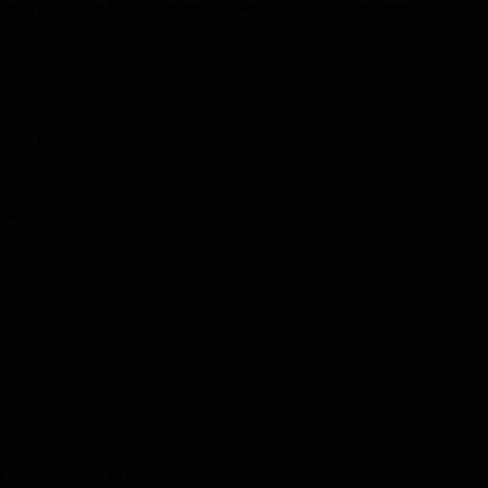
keinen absoluten Schutz gegen alle Bedrohungen garantieren.
e nach Löschung
hriften
ierung an
ewahrt werden
tionssystemen existieren