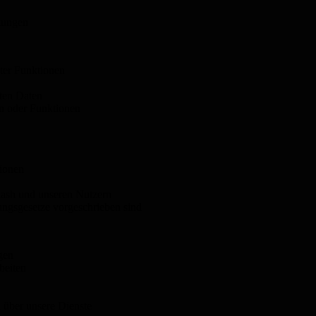
tungen
bter Funktionen
ten Daten
en oder Funktionen
ionen
ash und unseren Nutzern
ngsgesetze vorgeschrieben sind
gen
beiten
über unsere Dienste