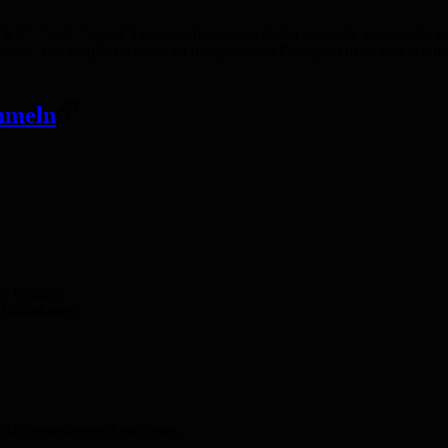
"wir", "uns", "unser") personenbezogene Daten sammelt, verwendet, sp
agieren. Wir verpflichten uns zu transparenten Datenpraktiken und schü
ammeln
ger Eingabe
rittanbieter)
 Bildgenerierungsfunktionen: