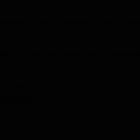
strukturiert wird, können Ihre Informationen als Teil dieser Transak
 teilen (z.B. "wir haben weltweit 100.000 Nutzer") oder anonymisierte 
 Schutzmaßnahmen zum Schutz Ihrer Informationen:
/SSL-Protokollen
üblichen Algorithmen
igungen
llen